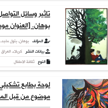
تاثير وسائل التواصل
بوهان. [العنوان م
المؤلف
بوهان، بتول ماجد، 
بيانات النشر
كربلاء، العراق : ب
النوع
ثقافة الاطفال
لوحة بطابع تشكيلي 
موضوع من قبل الم