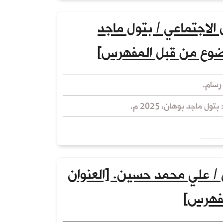
 الاجتماعي / بتول ماجد
وضوع من قبل المفهرس]
رسام.
تول ماجد بوهان، 2025 م.
/ علي محمد حسين. [العنوان
فهرس]