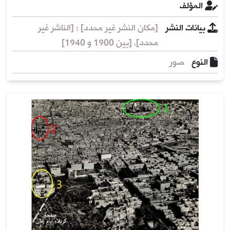
المؤلف
بيانات النشر
[مكان النشر غير محدد] : [الناشر غير
محدد]، [بين 1900 و 1940]
النوع
صور