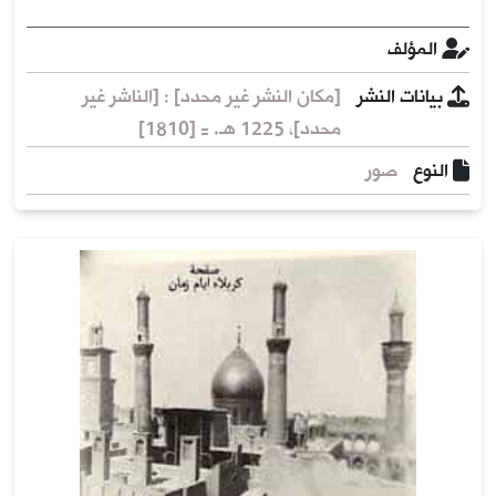
المؤلف
بيانات النشر
[مكان النشر غير محدد] : [الناشر غير
محدد]، 1225 هـ. = [1810]
النوع
صور