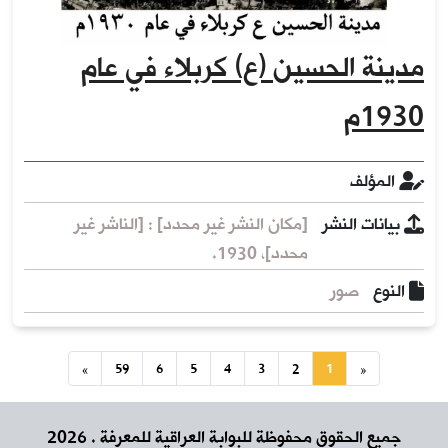
مدينة الحسين (ع) كربلاء في عام
1930م
المؤلف
بيانات النشر
[مكان النشر غير محدد] : [الناشر غير
محدد]، 1930.
النوع
صور
»
59
6
5
4
3
2
1
«
جميع الحقوق محفوظة للبوابة العراقية للمعرفة .
2026