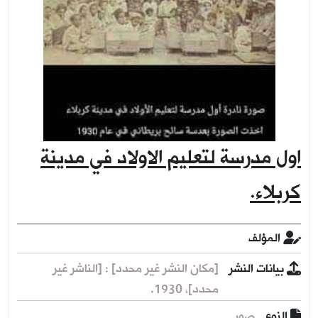
اول مدرسة لتعليم الاولاد في مدينة
كربلاء.
المؤلف
بيانات النشر
[مكان النشر غير محدد] : [الناشر غير
محدد]، 1930.
النوع
صور