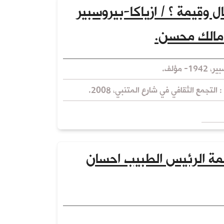
ال وقيمة ؟ / ازياكا-بيروسبير
م مالك محسن.
- مؤلف.
 التجمع الثقافي في شارع المتنبي، 2008.
مة الرئيس الطبيب احسان