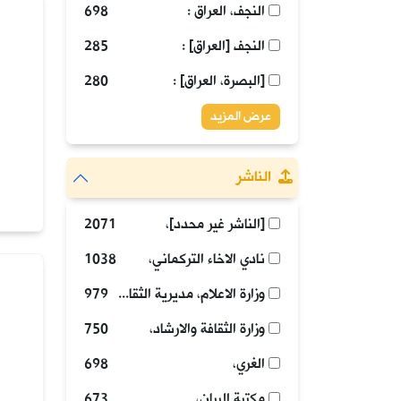
النجف، العراق :
698
النجف [العراق] :
285
[البصرة، العراق] :
280
عرض المزيد
الناشر
[الناشر غير محدد]،
2071
نادي الاخاء التركماني،
1038
وزارة الاعلام، مديرية الثقافة العامة،
979
وزارة الثقافة والارشاد،
750
الغري،
698
مكتبة البيان،
673