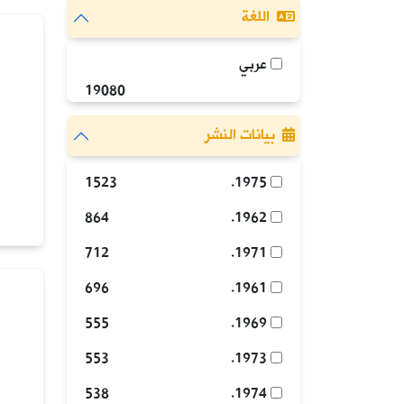
اللغة
عربي
19080
بيانات النشر
1523
1975.
864
1962.
712
1971.
696
1961.
555
1969.
553
1973.
538
1974.