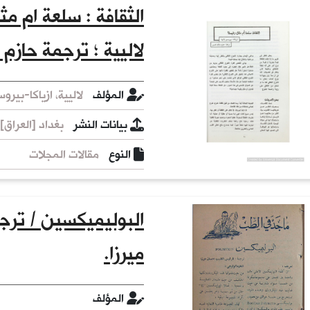
الثقافة : سلعة ام مث
لاليية ؛ ترجمة حاز
المؤلف
لاليية، ازياكا-بيروسبير، 1942
بيانات النشر
بغداد [العراق] :
النوع
مقالات المجلات
البوليميكسين / ترج
ميرزا.
المؤلف