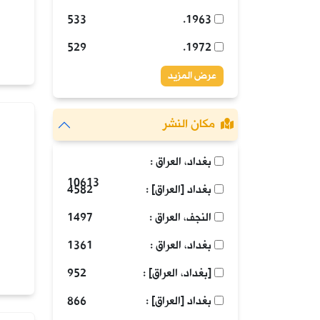
533
1963.
529
1972.
عرض المزيد
مكان النشر
بغداد، العراق :
10613
بغداد [العراق] :
4582
النجف، العراق :
1497
بغداد، العراق :
1361
[بغداد، العراق] :
952
بغداد [العراق] :
866