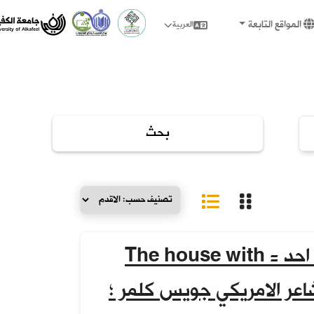
المواقع التابعة
العربية
البيت الذي لا يقطنة احد = The house with
nobod / للشاعر الامريكي جويس كلمر ؛