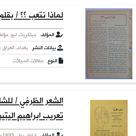
لماذا نتعب ؟؟ / بقلم
المؤلف
جبلكريت، ليو، مؤلف
بيانات النشر
بغداد، العراق : [
النوع
مقالات المجلات
الشعر الظرفي / للشاع
تعريب ابراهيم اليتيم
المؤلف
ايلوار، بول، 1895-1952، مؤلف.