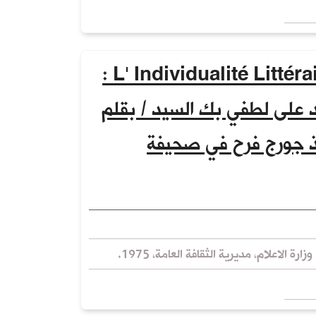
الفردية الادبية = L' Individualité Littéraire :
د على لطفي بك السيد / بقلم
اذ جورج فرح في صحيفة
زارة الاعلام، مديرية الثقافة العامة، 1975.